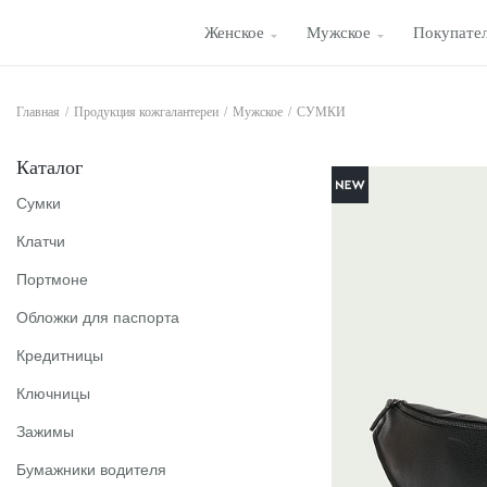
Женское
Мужское
Покупате
Главная
/
Продукция кожгалантереи
/
Мужское
/
СУМКИ
Каталог
Сумки
Клатчи
Портмоне
Обложки для паспорта
Кредитницы
Ключницы
Зажимы
Бумажники водителя