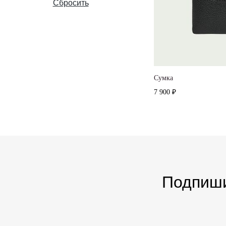
Сбросить
Cумка
7 900 ₽
Подпиши