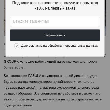
Подпишитесь на новости и получите промокод
-10% на первый заказ
Подписаться
«FABULA» — торговая марка оригинальных аксессуаров из
Даю согласие на обработку персональных данных.
натуральной кожи. ТМ «FABULA», основанная в 2014 году,
входит в портфель торговых марок группы компаний «ASKENT
GROUP», успешно работающей на рынке кожгалантереи
более 20 лет.
Все коллекции FABULA создаются в нашей дизайн-студии.
Здесь команда конструкторов, дизайнеров и технологов
продумывает дизайн, а мастера экспериментального цеха
создают образцы. Все специалисты работают в связке - это
важно, чтобы аксессуар получился не только красивым, но и
функциональным.