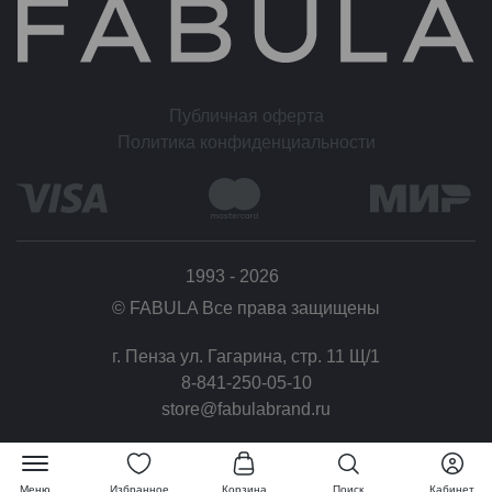
Условия обмена и возврата
Вы можете отказаться от заказа в течение 14 дней после его получения (считая со
следующего дня после доставки).
Возврат товара надлежащего качества возможен в случае, если сохранены его
Публичная оферта
товарный вид (отсутствие дефектов), потребительские свойства, а также документ,
Политика конфиденциальности
подтверждающий факт и условия покупки указанного товара.
1993 - 2026
© FABULA Все права защищены
г. Пенза ул. Гагарина, стр. 11 Щ/1
8-841-250-05-10
store@fabulabrand.ru
Меню
Избранное
Корзина
Поиск
Кабинет