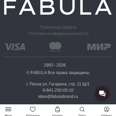
Условия обмена и возврата
Вы можете отказаться от заказа в течение 14 дней после его получения (считая со
следующего дня после доставки).
Возврат товара надлежащего качества возможен в случае, если сохранены его
Публичная оферта
товарный вид (отсутствие дефектов), потребительские свойства, а также документ,
Политика конфиденциальности
подтверждающий факт и условия покупки указанного товара.
1993 - 2026
© FABULA Все права защищены
г. Пенза ул. Гагарина, стр. 11 Щ/1
8-841-250-05-10
store@fabulabrand.ru
Меню
Избранное
Корзина
Поиск
Кабинет