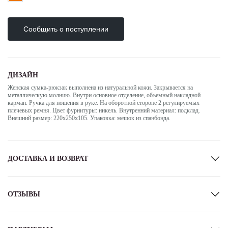
Сообщить о поступлении
ДИЗАЙН
Женская сумка-рюкзак выполнена из натуральной кожи. Закрывается на
металлическую молнию. Внутри основное отделение, объемный накладной
карман. Ручка для ношения в руке. На оборотной стороне 2 регулируемых
плечевых ремня. Цвет фурнитуры: никель. Внутренний материал: подклад.
Внешний размер: 220х250х105. Упаковка: мешок из спанбонда.
ДОСТАВКА И ВОЗВРАТ
Информация об оплате
ОТЗЫВЫ
Оплата при получении
Вы можете оплатить заказ наличными или банковской картой при получении
курьером и пункте выдачи заказов. (Данный способ доступен для 80% городов