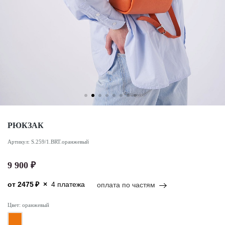
РЮКЗАК
Артикул: S.259/1.BRT.оранжевый
9 900 ₽
от
2475
₽
×
4 платежа
оплата по частям
Цвет: оранжевый