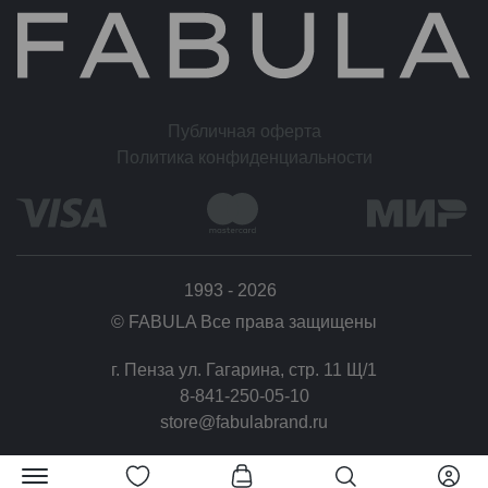
выставляется после 100% предоплаты.
Условия обмена и возврата
Вы можете отказаться от заказа в течение 14 дней после его получения (считая со
следующего дня после доставки).
Возврат товара надлежащего качества возможен в случае, если сохранены его
Публичная оферта
товарный вид (отсутствие дефектов), потребительские свойства, а также документ,
Политика конфиденциальности
подтверждающий факт и условия покупки указанного товара.
1993 - 2026
© FABULA Все права защищены
г. Пенза ул. Гагарина, стр. 11 Щ/1
8-841-250-05-10
store@fabulabrand.ru