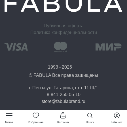
Условия обмена и возврата
Вы можете отказаться от заказа в течение 14 дней после его получения (считая со
следующего дня после доставки).
Возврат товара надлежащего качества возможен в случае, если сохранены его
Публичная оферта
товарный вид (отсутствие дефектов), потребительские свойства, а также документ,
Политика конфиденциальности
подтверждающий факт и условия покупки указанного товара.
1993 - 2026
© FABULA Все права защищены
г. Пенза ул. Гагарина, стр. 11 Щ/1
8-841-250-05-10
store@fabulabrand.ru
Меню
Избранное
Корзина
Поиск
Кабинет