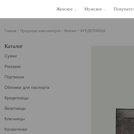
Женское
Мужское
Покупате
Главная
/
Продукция кожгалантереи
/
Женское
/
КРЕДИТНИЦЫ
Каталог
Сумки
Рюкзаки
Портмоне
Обложки для паспорта
Кредитницы
Визитницы
Ключницы
Косметички