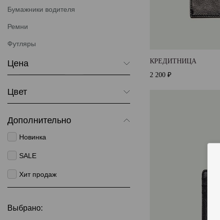
Бумажники водителя
Ремни
Футляры
КРЕДИТНИЦА
Цена
2 200 ₽
От
До
Цвет
Бежевый
Дополнительно
Синий
Новинка
Черный
SALE
Розовый
Хит продаж
Выбрано: