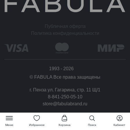
Условия обмена и возврата
Вы можете отказаться от заказа в течение 14 дней после его получения (считая со
следующего дня после доставки).
Возврат товара надлежащего качества возможен в случае, если сохранены его
Публичная оферта
товарный вид (отсутствие дефектов), потребительские свойства, а также документ,
Политика конфиденциальности
подтверждающий факт и условия покупки указанного товара.
1993 - 2026
© FABULA Все права защищены
г. Пенза ул. Гагарина, стр. 11 Щ/1
8-841-250-05-10
store@fabulabrand.ru
Меню
Избранное
Корзина
Поиск
Кабинет