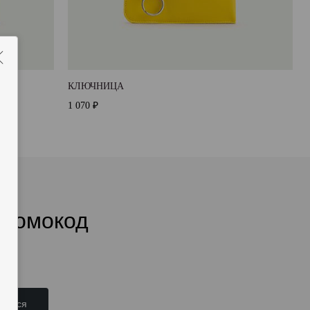
КЛЮЧНИЦА
1 070 ₽
промокод
аться