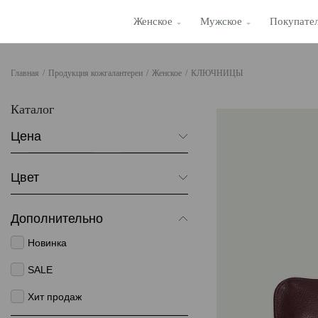
Женское
Мужское
Покупате
Главная
/
Продукция кожгалантереи
/
Женское
/
КЛЮЧНИЦЫ
Каталог
Цена
От
До
Цвет
Бордовый
Дополнительно
Желтый
Новинка
Оранжевый
SALE
Хит продаж