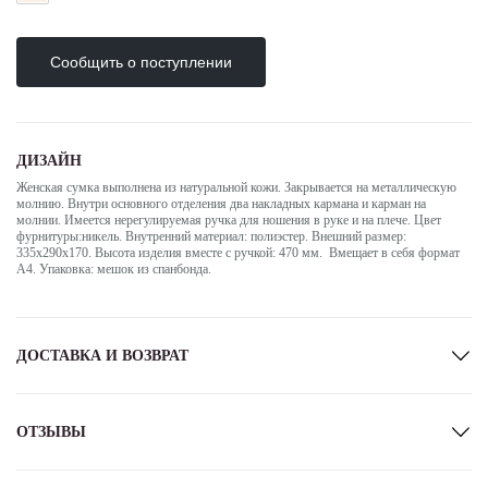
Сообщить о поступлении
ДИЗАЙН
Женская сумка выполнена из натуральной кожи. Закрывается на металлическую
молнию. Внутри основного отделения два накладных кармана и карман на
молнии. Имеется нерегулируемая ручка для ношения в руке и на плече. Цвет
фурнитуры:никель. Внутренний материал: полиэстер. Внешний размер:
335х290х170. Высота изделия вместе с ручкой: 470 мм. Вмещает в себя формат
А4. Упаковка: мешок из спанбонда.
ДОСТАВКА И ВОЗВРАТ
Информация об оплате
ОТЗЫВЫ
Оплата при получении
Вы можете оплатить заказ наличными или банковской картой при получении