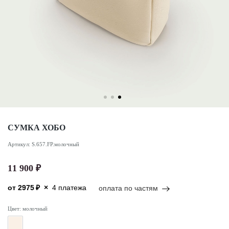
СУМКА ХОБО
Артикул: S.657.FP.молочный
11 900 ₽
от
2975
₽
×
4 платежа
оплата по частям
Цвет: молочный