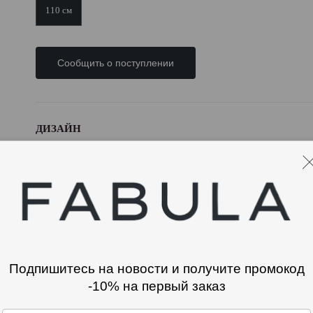
110 см
Сообщить о поступлении
ДИЗАЙН
Женский широкий ремень, выполненный из фактурной кожи с тиснен
пряжкой из хромированного металла и является прекрасным аксессуа
1100 мм. Длина ремня легко регулируется. Упаковка: подарочная коро
ДОСТАВКА И ВОЗВРАТ
Подпишитесь на новости и получите промокод
Информация об оплате
ОТЗЫВЫ
-10% на первый заказ
Оплата при получении