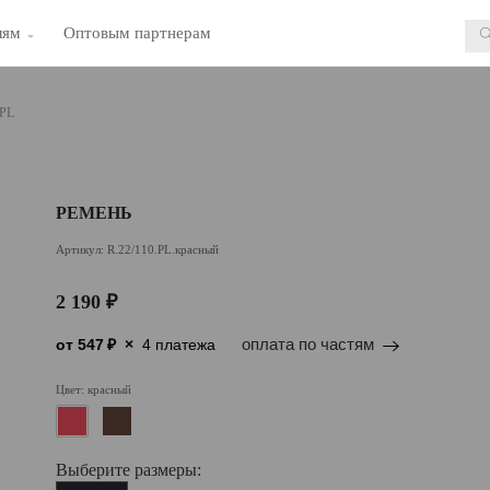
лям
Оптовым партнерам
.PL
РЕМЕНЬ
Артикул: R.22/110.PL.красный
2 190 ₽
от
547
₽
×
4 платежа
оплата по частям
Цвет: красный
Выберите размеры: