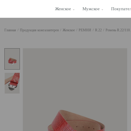
Женское
Мужское
Покупате
Главная
/
Продукция кожгалантереи
/
Женское
/
РЕМНИ
/
R.22
/
Ремень R.22/110