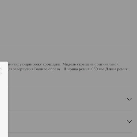
ием, имитирующим кожу крокодила. Модель украшена оригинальной
ром для завершения Вашего образа. Ширина ремня: 050 мм. Длина ремня:
бка.