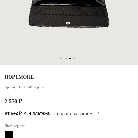
ПОРТМОНЕ
Артикул: PJ.41.KK.черный
2 570 ₽
от
642
₽
×
4 платежа
оплата по частям
Цвет: черный