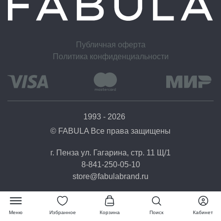
Условия обмена и возврата
Вы можете отказаться от заказа в течение 14 дней после его получения (считая со
следующего дня после доставки).
Возврат товара надлежащего качества возможен в случае, если сохранены его
Публичная оферта
товарный вид (отсутствие дефектов), потребительские свойства, а также документ,
Политика конфиденциальности
подтверждающий факт и условия покупки указанного товара.
1993 - 2026
© FABULA Все права защищены
г. Пенза ул. Гагарина, стр. 11 Щ/1
8-841-250-05-10
store@fabulabrand.ru
Меню
Избранное
Корзина
Поиск
Кабинет